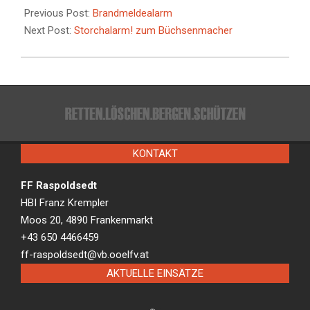
07-
Previous Post:
Brandmeldealarm
09
Next Post:
Storchalarm! zum Büchsenmacher
KONTAKT
FF Raspoldsedt
HBI Franz Krempler
Moos 20, 4890 Frankenmarkt
+43 650 4466459
ff-raspoldsedt@vb.ooelfv.at
AKTUELLE EINSÄTZE