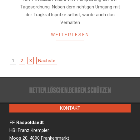
08
Tagesordnung. Neben dem richtigen Umgang mit
der Tragkraftspritze selbst, wurde auch das
Verhalten
WEITERLESEN
Beitragsnavigation
1
2
3
Nächste
KONTAKT
FF Raspoldsedt
HBI Franz Krempler
Moos 20, 4890 Frankenmarkt