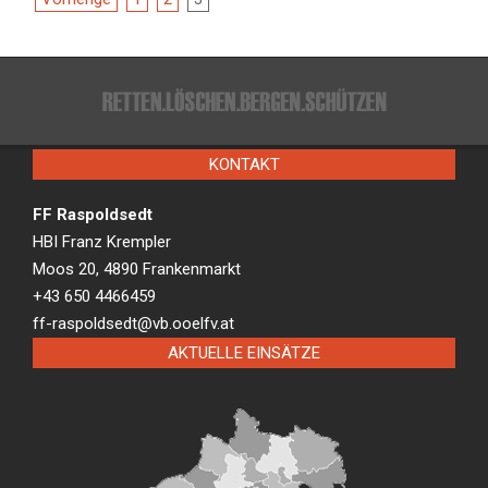
Beitragsnavigation
KONTAKT
FF Raspoldsedt
HBI Franz Krempler
Moos 20, 4890 Frankenmarkt
+43 650 4466459
ff-raspoldsedt@vb.ooelfv.at
AKTUELLE EINSÄTZE