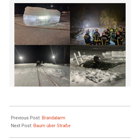
2026-
02-
Previous Post:
Brandalarm
10
Next Post:
Baum über Straße