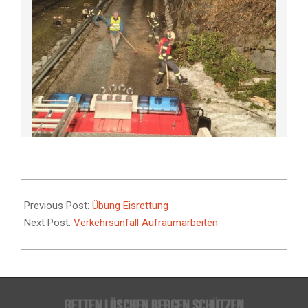
2026-
02-
Previous Post:
Übung Eisrettung
12
Next Post:
Verkehrsunfall Aufräumarbeiten