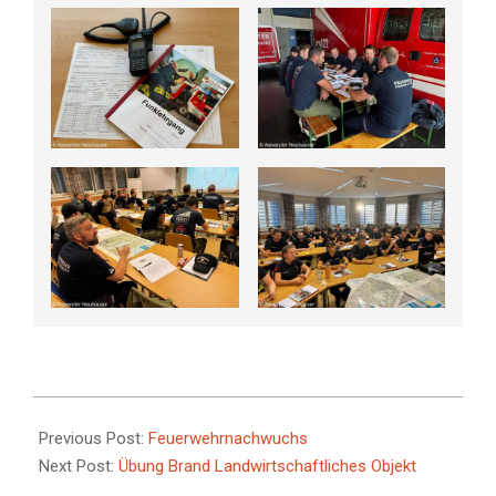
2023-
10-
Previous Post:
Feuerwehrnachwuchs
13
Next Post:
Übung Brand Landwirtschaftliches Objekt