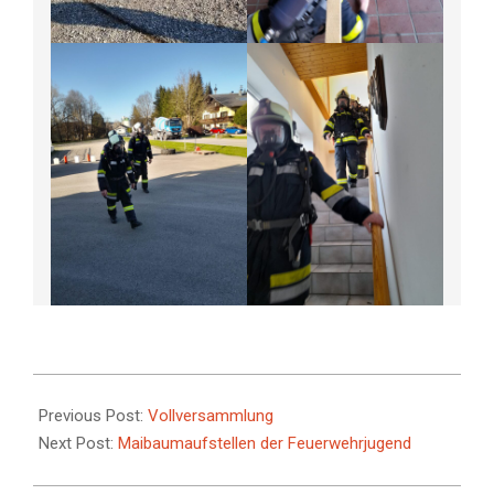
2025-
04-
Previous Post:
Vollversammlung
04
Next Post:
Maibaumaufstellen der Feuerwehrjugend