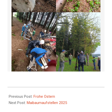
2025-
04-
Previous Post:
Frohe Ostern
26
Next Post:
Maibaumaufstellen 2025