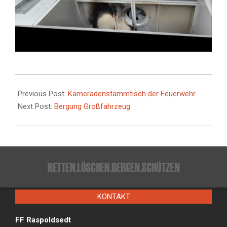
2025-
10-
Previous Post:
Kameradenstammtisch der Feuerwehr
30
Next Post:
Bergung Großfahrzeug
KONTAKT
FF Raspoldsedt