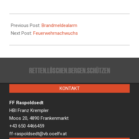
2026-
01-
Previous Post:
Brandmeldealarm
08
Next Post:
Feuerwehrnachwuchs
KONTAKT
FF Raspoldsedt
HBI Franz Krempler
Moos 20, 4890 Frankenmarkt
+43 650 4466459
ff-raspoldsedt@vb.ooelfv.at