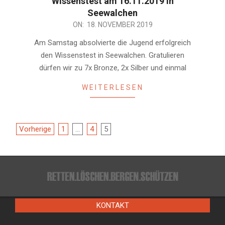
Wissenstest am 16.11.2019 in
Seewalchen
2019-
ON:
18. NOVEMBER 2019
11-
Am Samstag absolvierte die Jugend erfolgreich
18
den Wissenstest in Seewalchen. Gratulieren
dürfen wir zu 7x Bronze, 2x Silber und einmal
WEITERLESEN
Beitragsnavigation
Vorherige
1
…
4
5
KONTAKT