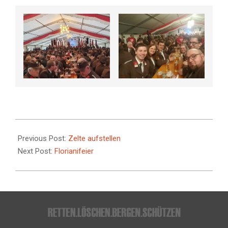
2022-
05-
Previous Post:
Zelte aufstellen
06
Next Post:
Florianifeier