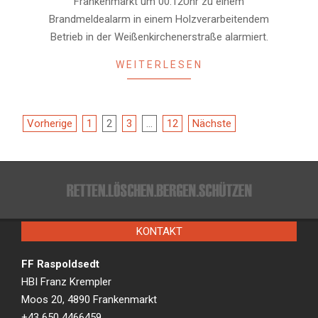
Frankenmarkt um 00.12Uhr zu einem
Brandmeldealarm in einem Holzverarbeitendem
Betrieb in der Weißenkirchenerstraße alarmiert.
WEITERLESEN
Beitragsnavigation
Vorherige
1
2
3
…
12
Nächste
KONTAKT
FF Raspoldsedt
HBI Franz Krempler
Moos 20, 4890 Frankenmarkt
+43 650 4466459