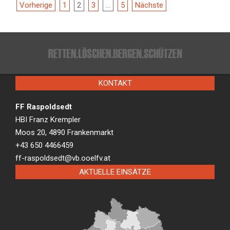
Beitragsnavigation
Vorherige
1
2
3
…
5
Nächste
KONTAKT
FF Raspoldsedt
HBI Franz Krempler
Moos 20, 4890 Frankenmarkt
+43 650 4466459
ff-raspoldsedt@vb.ooelfv.at
AKTUELLE EINSÄTZE